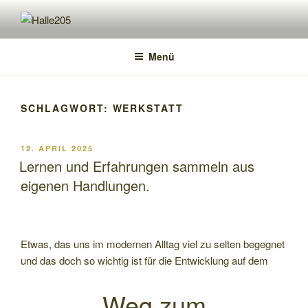
Zum
Inhalt
HALLE205
freiRaum für kunst & kultur
springen
Menü
SCHLAGWORT:
WERKSTATT
VERÖFFENTLICHT
12. APRIL 2025
AM
Lernen und Erfahrungen sammeln aus
eigenen Handlungen.
Etwas, das uns im modernen Alltag viel zu selten begegnet
und das doch so wichtig ist für die Entwicklung auf dem
Weg zum