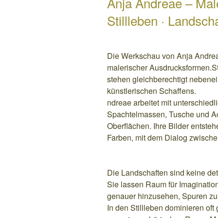
Anja Andreae – Mal
Stillleben · Landscha
Die Werkschau von Anja Andreae 
malerischer Ausdrucksformen.St
stehen gleichberechtigt nebenei
künstlerischen Schaffens.
ndreae arbeitet mit unterschiedl
Spachtelmassen, Tusche und Acr
Oberflächen. Ihre Bilder entste
Farben, mit dem Dialog zwisch
Die Landschaften sind keine det
Sie lassen Raum für Imaginatio
genauer hinzusehen, Spuren z
In den Stillleben dominieren of