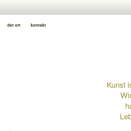
der ort
kontakt
N
Kunst i
Wir
h
Leb