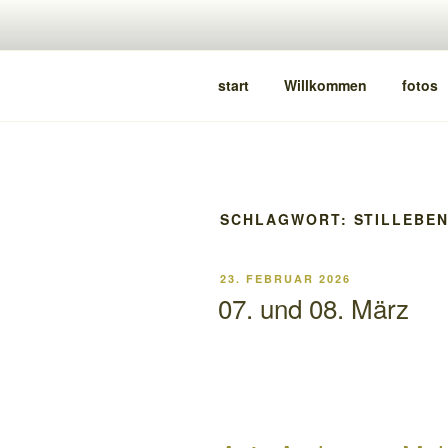
Zum
Inhalt
springen
HALLE205
freiRaum für kunst & kultur
start
Willkommen
fotos
SCHLAGWORT:
STILLEBE
VERÖFFENTLICHT
23. FEBRUAR 2026
AM
07. und 08. März