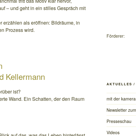
hmal tritt das Motiv klar hervor,
f – und geht in ein stilles Gespräch mit
 erzählen als eröffnen: Bildräume, in
n Prozess wird.
Förderer:
n
rd Kellermann
AKTUELLES 
rüber ist?
terte Wand. Ein Schatten, der den Raum
mit der kamera
Newsletter zu
Presseschau
Videos
lick auf das, was das Leben hinterlässt.