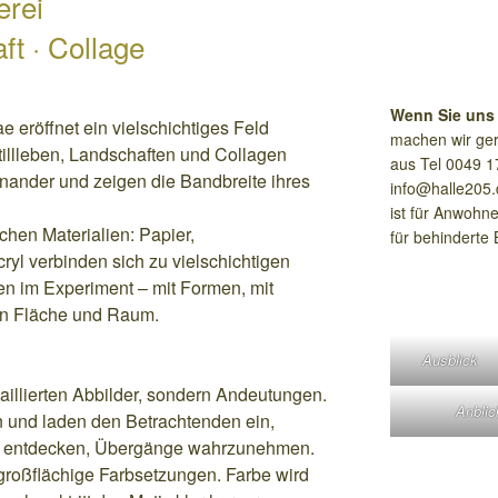
erei
ft · Collage
Wenn Sie uns
eröffnet ein vielschichtiges Feld
machen wir ger
illleben, Landschaften und Collagen
aus Tel 0049 1
nander und zeigen die Bandbreite ihres
info@halle205.
ist für Anwohne
ichen Materialien: Papier,
für behinderte
yl verbinden sich zu vielschichtigen
hen im Experiment – mit Formen, mit
en Fläche und Raum.
Ausblick
aillierten Abbilder, sondern Andeutungen.
Anblic
n und laden den Betrachtenden ein,
u entdecken, Übergänge wahrzunehmen.
t großflächige Farbsetzungen. Farbe wird