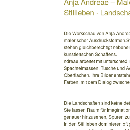
Anja Andreae – Mal
Stillleben · Landscha
Die Werkschau von Anja Andreae 
malerischer Ausdrucksformen.St
stehen gleichberechtigt nebenei
künstlerischen Schaffens.
ndreae arbeitet mit unterschiedl
Spachtelmassen, Tusche und Acr
Oberflächen. Ihre Bilder entste
Farben, mit dem Dialog zwisch
Die Landschaften sind keine det
Sie lassen Raum für Imaginatio
genauer hinzusehen, Spuren z
In den Stillleben dominieren of