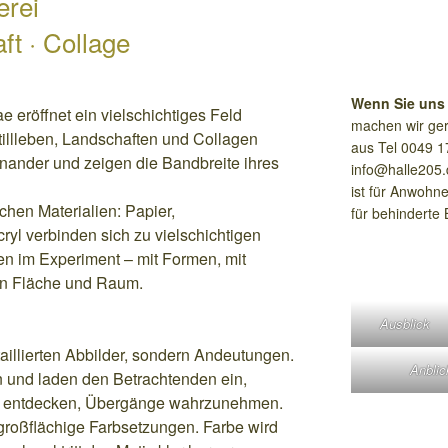
erei
ft · Collage
Wenn Sie uns
eröffnet ein vielschichtiges Feld
machen wir ger
illleben, Landschaften und Collagen
aus Tel 0049 1
nander und zeigen die Bandbreite ihres
info@halle205.
ist für Anwohne
ichen Materialien: Papier,
für behinderte
yl verbinden sich zu vielschichtigen
hen im Experiment – mit Formen, mit
en Fläche und Raum.
Ausblick
aillierten Abbilder, sondern Andeutungen.
Anblic
n und laden den Betrachtenden ein,
u entdecken, Übergänge wahrzunehmen.
t großflächige Farbsetzungen. Farbe wird