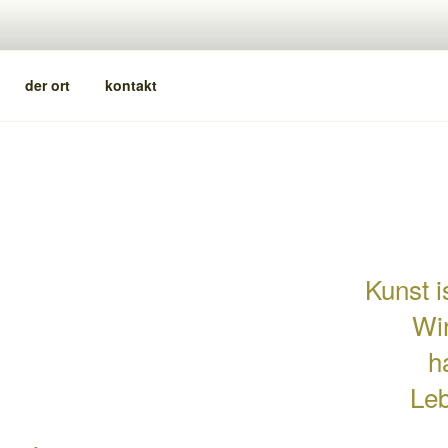
der ort
kontakt
Kunst i
Wir
h
Leb