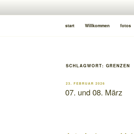
Zum
Inhalt
springen
HALLE205
freiRaum für kunst & kultur
start
Willkommen
fotos
SCHLAGWORT:
GRENZEN
VERÖFFENTLICHT
23. FEBRUAR 2026
AM
07. und 08. März