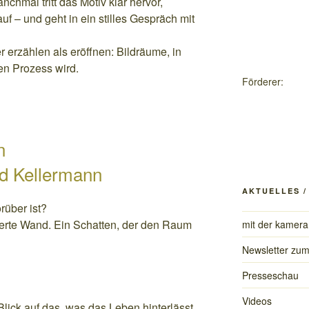
hmal tritt das Motiv klar hervor,
f – und geht in ein stilles Gespräch mit
 erzählen als eröffnen: Bildräume, in
n Prozess wird.
Förderer:
n
rd Kellermann
AKTUELLES 
rüber ist?
terte Wand. Ein Schatten, der den Raum
mit der kamera
Newsletter zu
Presseschau
Videos
lick auf das, was das Leben hinterlässt.